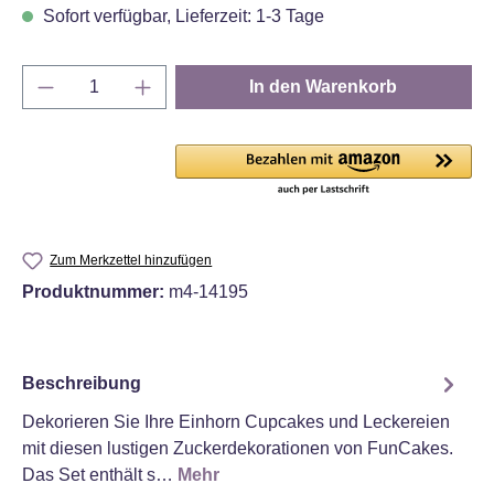
Sofort verfügbar, Lieferzeit: 1-3 Tage
Produkt Anzahl: Gib den gewünschten Wert e
In den Warenkorb
Zum Merkzettel hinzufügen
Produktnummer:
m4-14195
Beschreibung
Dekorieren Sie Ihre Einhorn Cupcakes und Leckereien
mit diesen lustigen Zuckerdekorationen von FunCakes.
Das Set enthält s…
Mehr