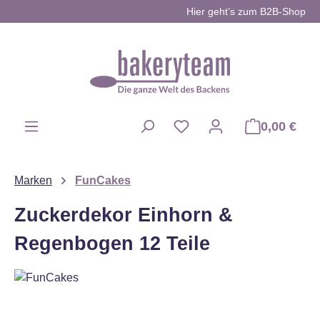
Hier geht’s zum B2B-Shop
Zum Hauptinhalt springen
0,00 €
Du hast 0 Produkte auf d
Marken
FunCakes
Zuckerdekor Einhorn &
Regenbogen 12 Teile