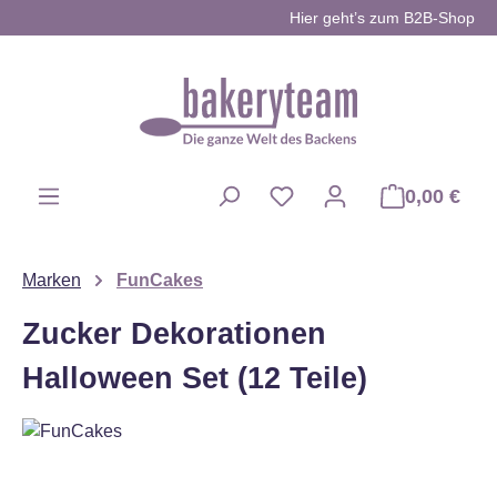
Hier geht’s zum B2B-Shop
Zum Hauptinhalt springen
0,00 €
Du hast 0 Produkte auf d
Marken
FunCakes
Zucker Dekorationen
Halloween Set (12 Teile)