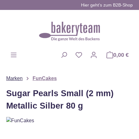
Hier geht’s zum B2B-Shop
Zum Hauptinhalt springen
0,00 €
Du hast 0 Produkte auf d
Marken
FunCakes
Sugar Pearls Small (2 mm)
Metallic Silber 80 g