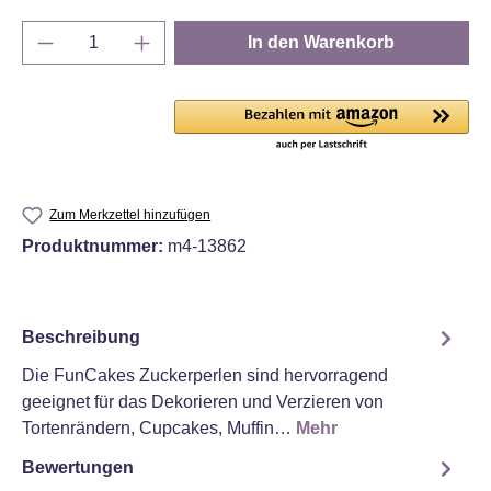
Produkt Anzahl: Gib den gewünschten Wert e
In den Warenkorb
Zum Merkzettel hinzufügen
Produktnummer:
m4-13862
Beschreibung
Die FunCakes Zuckerperlen sind hervorragend
geeignet für das Dekorieren und Verzieren von
Tortenrändern, Cupcakes, Muffin…
Mehr
Bewertungen