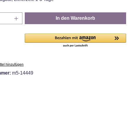
Anzahl: Gib den gewünschten Wert ein oder
In den Warenkorb
tel hinzufügen
mmer:
m5-14449