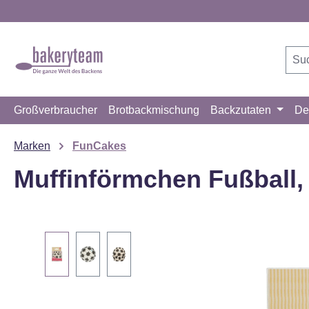
m Hauptinhalt springen
Zur Suche springen
Zur Hauptnavigation springen
Großverbraucher
Brotbackmischung
Backzutaten
De
Marken
FunCakes
Muffinförmchen Fußball,
Bildergalerie überspringen