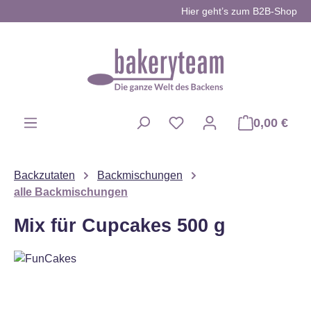
Hier geht’s zum B2B-Shop
Zum Hauptinhalt springen
0,00 €
Du hast 0 Produkte auf d
Backzutaten
Backmischungen
alle Backmischungen
Mix für Cupcakes 500 g
Bildergalerie überspringen