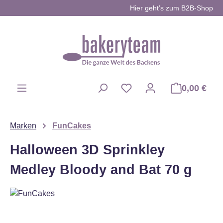
Hier geht’s zum B2B-Shop
Zum Hauptinhalt springen
0,00 €
Du hast 0 Produkte auf d
Marken
FunCakes
Halloween 3D Sprinkley
Medley Bloody and Bat 70 g