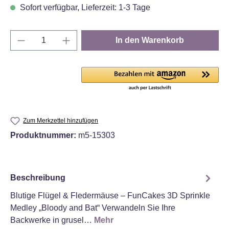
Sofort verfügbar, Lieferzeit: 1-3 Tage
Produkt Anzahl: Gib den gewünschten Wert e
In den Warenkorb
Zum Merkzettel hinzufügen
Produktnummer:
m5-15303
Beschreibung
Blutige Flügel & Fledermäuse – FunCakes 3D Sprinkle
Medley „Bloody and Bat“ Verwandeln Sie Ihre
Backwerke in grusel…
Mehr