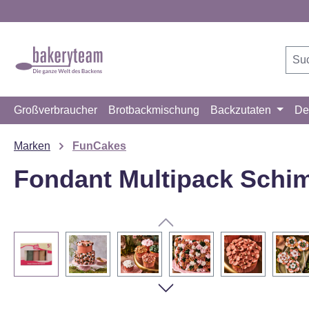
m Hauptinhalt springen
Zur Suche springen
Zur Hauptnavigation springen
Großverbraucher
Brotbackmischung
Backzutaten
De
Marken
FunCakes
Fondant Multipack Schim
Bildergalerie überspringen