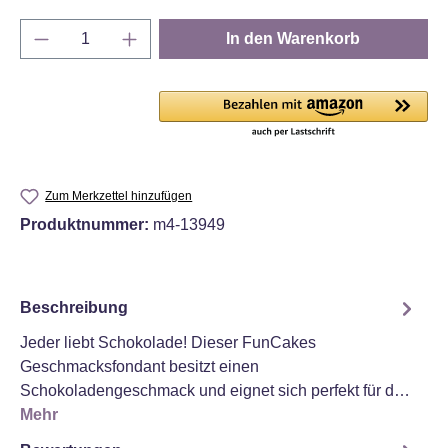
Produkt Anzahl: Gib den gewünschten Wert e
In den Warenkorb
Zum Merkzettel hinzufügen
Produktnummer:
m4-13949
Beschreibung
Jeder liebt Schokolade! Dieser FunCakes
Geschmacksfondant besitzt einen
Schokoladengeschmack und eignet sich perfekt für d…
Mehr