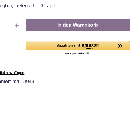
ügbar, Lieferzeit: 1-3 Tage
Anzahl: Gib den gewünschten Wert ein oder
In den Warenkorb
tel hinzufügen
mmer:
m4-13949