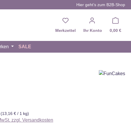
Hier geht’s zum B2B-Shop
Du hast 0 Produkte auf d
Merkzettel
Ihr Konto
0,00 €
rken
SALE
eis:
g
(13,16 € / 1 kg)
 MwSt. zzgl. Versandkosten