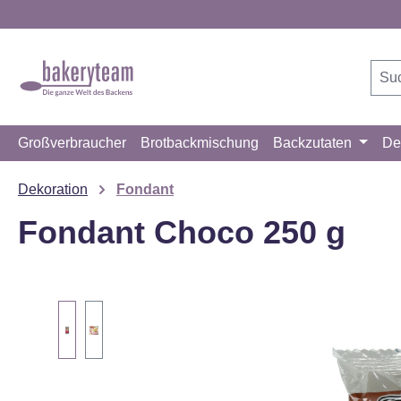
m Hauptinhalt springen
Zur Suche springen
Zur Hauptnavigation springen
Großverbraucher
Brotbackmischung
Backzutaten
De
Dekoration
Fondant
Fondant Choco 250 g
Bildergalerie überspringen