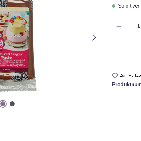
Sofort verf
Produkt 
Zum Merkzet
Produktnu