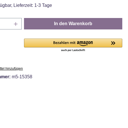
ügbar, Lieferzeit: 1-3 Tage
Anzahl: Gib den gewünschten Wert ein oder
In den Warenkorb
tel hinzufügen
mmer:
m5-15358