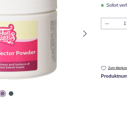
Sofort verf
Produkt 
Zum Merkzet
Produktnu