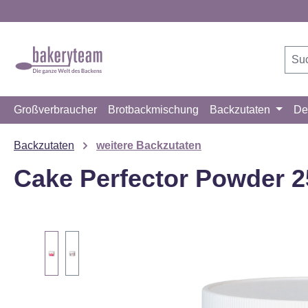
m Hauptinhalt springen
Zur Suche springen
Zur Hauptnavigation springen
Großverbraucher
Brotbackmischung
Backzutaten
De
Backzutaten
weitere Backzutaten
Cake Perfector Powder 2
Bildergalerie überspringen