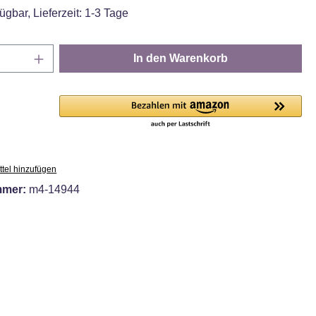
ügbar, Lieferzeit: 1-3 Tage
Anzahl: Gib den gewünschten Wert ein oder
In den Warenkorb
tel hinzufügen
mmer:
m4-14944