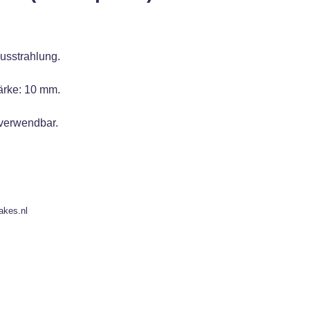
Ausstrahlung.
ärke: 10 mm.
 verwendbar.
akes.nl