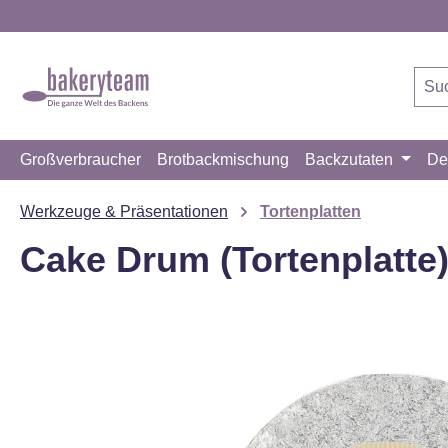
m Hauptinhalt springen
Zur Suche springen
Zur Hauptnavigation springen
Großverbraucher
Brotbackmischung
Backzutaten
De
Werkzeuge & Präsentationen
Tortenplatten
Cake Drum (Tortenplatt
Bildergalerie überspringen