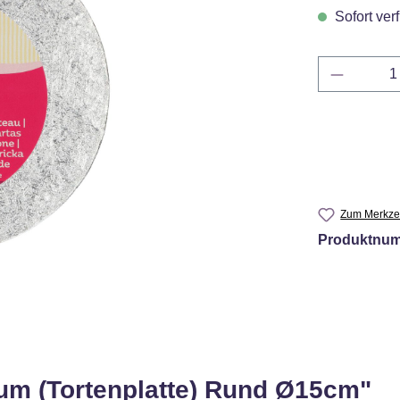
Sofort verf
Produkt 
Zum Merkzet
Produktnu
um (Tortenplatte) Rund Ø15cm"