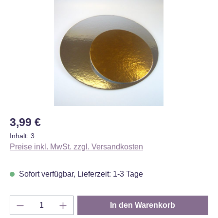
Bildergalerie überspringen
Regulärer Preis:
3,99 €
Inhalt:
3
Preise inkl. MwSt. zzgl. Versandkosten
Sofort verfügbar, Lieferzeit: 1-3 Tage
Produkt Anzahl: Gib den gewünschten Wert e
In den Warenkorb