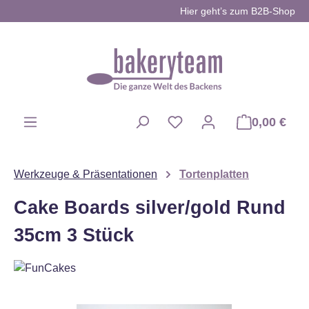
Hier geht’s zum B2B-Shop
Zum Hauptinhalt springen
0,00 €
Du hast 0 Produkte auf d
Werkzeuge & Präsentationen
Tortenplatten
Cake Boards silver/gold Rund
35cm 3 Stück