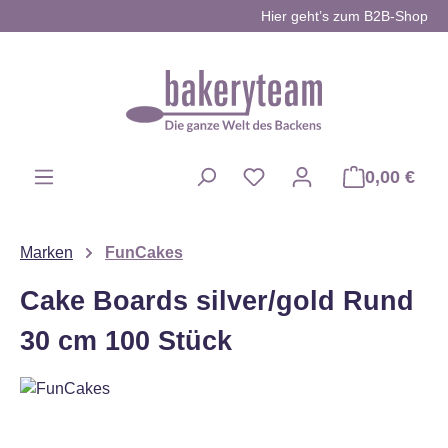
Hier geht’s zum B2B-Shop
Zum Hauptinhalt springen
0,00 €
Du hast 0 Produkte auf d
Marken
FunCakes
Cake Boards silver/gold Rund
30 cm 100 Stück