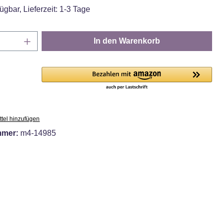
ügbar, Lieferzeit: 1-3 Tage
Anzahl: Gib den gewünschten Wert ein oder
In den Warenkorb
tel hinzufügen
mmer:
m4-14985