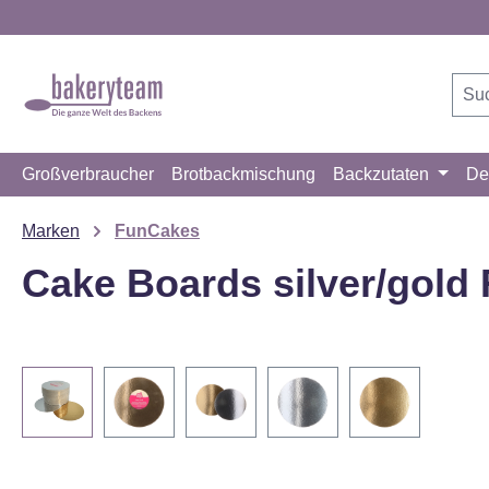
m Hauptinhalt springen
Zur Suche springen
Zur Hauptnavigation springen
Großverbraucher
Brotbackmischung
Backzutaten
De
Marken
FunCakes
Cake Boards silver/gold
Bildergalerie überspringen