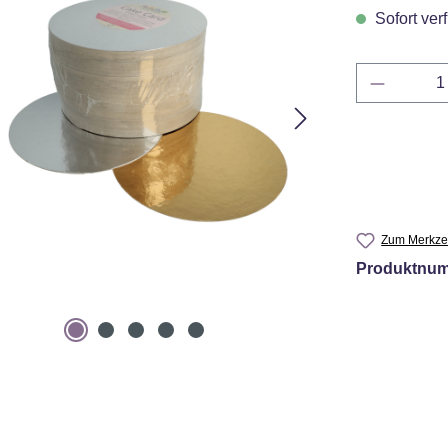
Sofort verf
Produkt 
Zum Merkzet
Produktnu