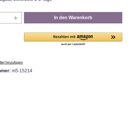
Anzahl: Gib den gewünschten Wert ein oder
In den Warenkorb
tel hinzufügen
mmer:
m5-15214