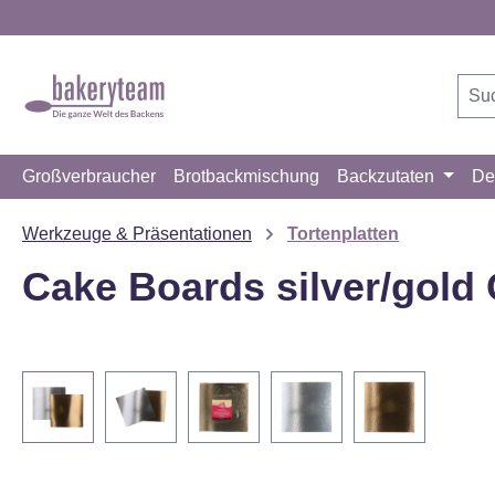
m Hauptinhalt springen
Zur Suche springen
Zur Hauptnavigation springen
Großverbraucher
Brotbackmischung
Backzutaten
De
Werkzeuge & Präsentationen
Tortenplatten
Cake Boards silver/gold
Bildergalerie überspringen