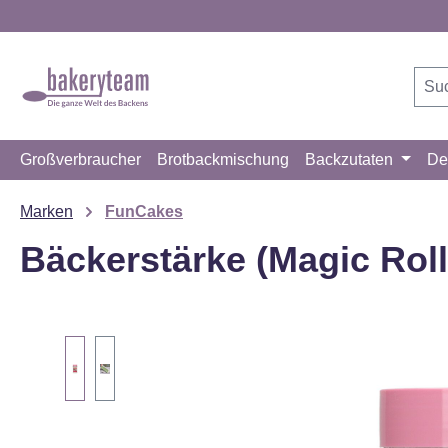
m Hauptinhalt springen
Zur Suche springen
Zur Hauptnavigation springen
Großverbraucher
Brotbackmischung
Backzutaten
De
Marken
FunCakes
Bäckerstärke (Magic Rol
Bildergalerie überspringen