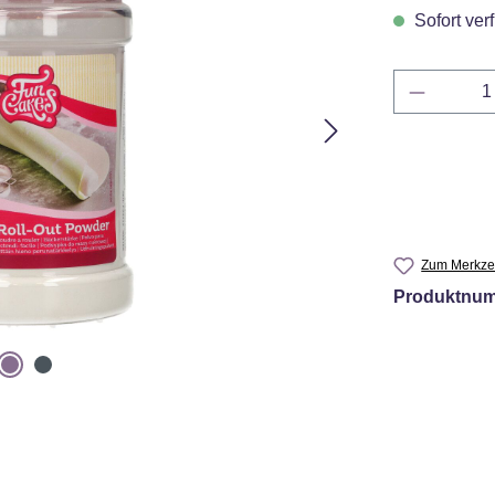
Sofort verf
Produkt 
Zum Merkzet
Produktnu