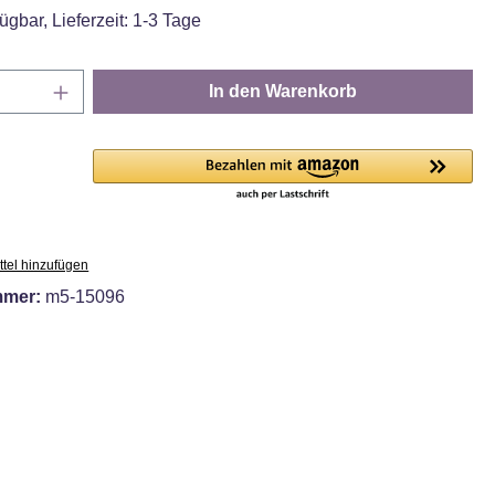
ügbar, Lieferzeit: 1-3 Tage
Anzahl: Gib den gewünschten Wert ein oder
In den Warenkorb
tel hinzufügen
mmer:
m5-15096