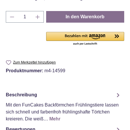
Produkt Anzahl: Gib den gewünschten Wert e
In den Warenkorb
Zum Merkzettel hinzufügen
Produktnummer:
m4-14599
Beschreibung
Mit den FunCakes Backförmchen Frühlingstiere lassen
sich schnell und farbenfroh frühlingshafte Törtchen
kreieren. Die weiß…
Mehr
Bewertungen