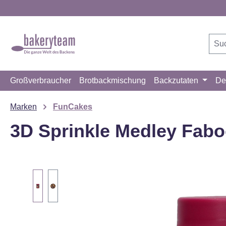
m Hauptinhalt springen
Zur Suche springen
Zur Hauptnavigation springen
Großverbraucher
Brotbackmischung
Backzutaten
De
Marken
FunCakes
3D Sprinkle Medley Fabo
Bildergalerie überspringen