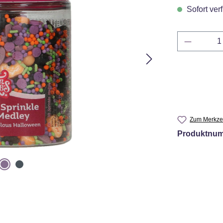
Sofort verf
Produkt 
Zum Merkzet
Produktnu