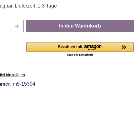
ügbar, Lieferzeit: 1-3 Tage
Anzahl: Gib den gewünschten Wert ein oder
In den Warenkorb
tel hinzufügen
mmer:
m5-15304