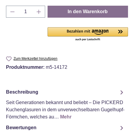
Produkt Anzahl: Gib den gewünschten Wert e
In den Warenkorb
Zum Merkzettel hinzufügen
Produktnummer:
m5-14172
Beschreibung
Seit Generationen bekannt und beliebt – Die PICKERD
Kuchenglasuren in dem unverwechselbaren Gugelhupf-
Förmchen, welches au…
Mehr
Bewertungen