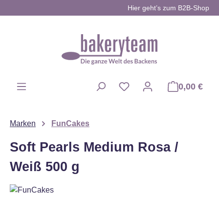
Hier geht’s zum B2B-Shop
Zum Hauptinhalt springen
0,00 €
Du hast 0 Produkte auf d
Marken
FunCakes
Soft Pearls Medium Rosa /
Weiß 500 g