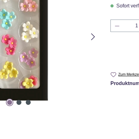
Sofort verf
Produkt 
Zum Merkzet
Produktnu