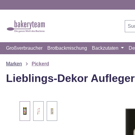
m Hauptinhalt springen
Zur Suche springen
Zur Hauptnavigation springen
Großverbraucher
Brotbackmischung
Backzutaten
De
Marken
Pickerd
Lieblings-Dekor Aufleger
Bildergalerie überspringen