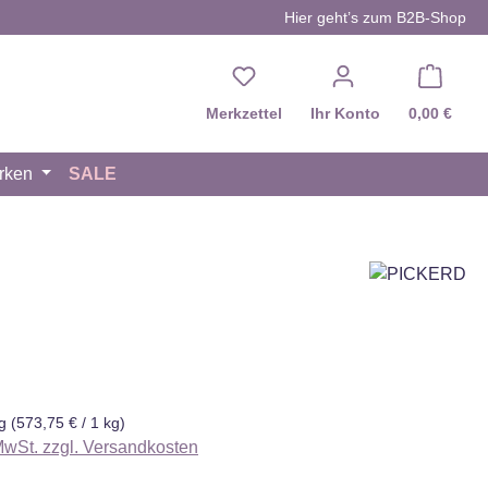
Hier geht’s zum B2B-Shop
Du hast 0 Produkte auf d
Merkzettel
Ihr Konto
0,00 €
rken
SALE
eis:
kg
(573,75 € / 1 kg)
 MwSt. zzgl. Versandkosten