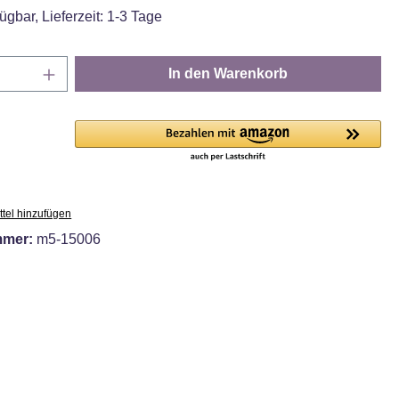
ügbar, Lieferzeit: 1-3 Tage
Anzahl: Gib den gewünschten Wert ein oder
In den Warenkorb
tel hinzufügen
mmer:
m5-15006