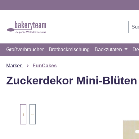
m Hauptinhalt springen
Zur Suche springen
Zur Hauptnavigation springen
Großverbraucher
Brotbackmischung
Backzutaten
De
Marken
FunCakes
Zuckerdekor Mini-Blüten
Bildergalerie überspringen