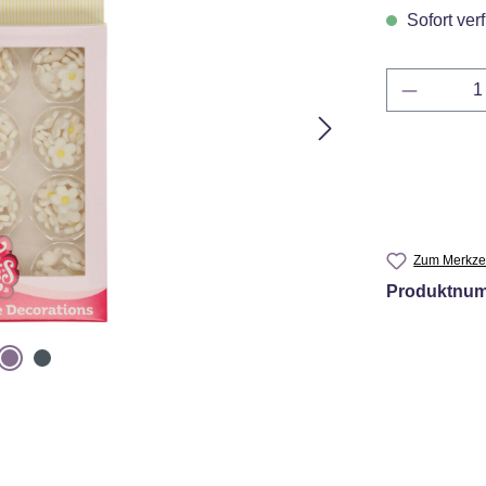
Sofort verf
Produkt 
Zum Merkzet
Produktnu