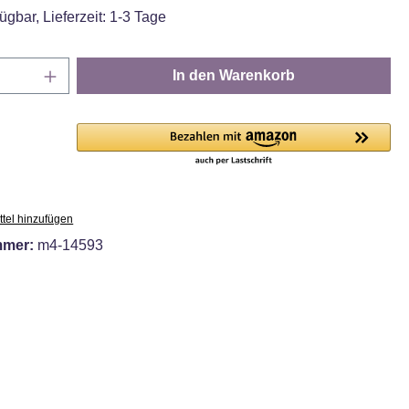
ügbar, Lieferzeit: 1-3 Tage
Anzahl: Gib den gewünschten Wert ein oder
In den Warenkorb
tel hinzufügen
mmer:
m4-14593