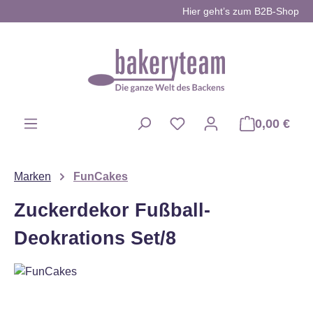
Hier geht’s zum B2B-Shop
Zum Hauptinhalt springen
0,00 €
Du hast 0 Produkte auf d
Marken
FunCakes
Zuckerdekor Fußball-
Deokrations Set/8