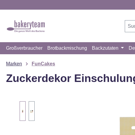
m Hauptinhalt springen
Zur Suche springen
Zur Hauptnavigation springen
Großverbraucher
Brotbackmischung
Backzutaten
De
Marken
FunCakes
Zuckerdekor Einschulung 
Bildergalerie überspringen