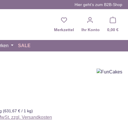
Hier geht’s zum B2B-Shop
Du hast 0 Produkte auf d
Merkzettel
Ihr Konto
0,00 €
rken
SALE
eis:
kg
(631,67 € / 1 kg)
 MwSt. zzgl. Versandkosten