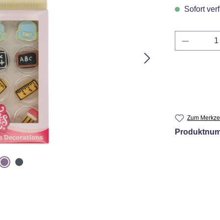
Sofort verf
Produkt 
Zum Merkzet
Produktnu