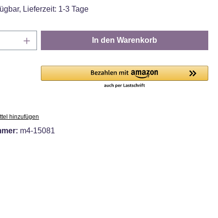
ügbar, Lieferzeit: 1-3 Tage
Anzahl: Gib den gewünschten Wert ein oder
In den Warenkorb
tel hinzufügen
mmer:
m4-15081