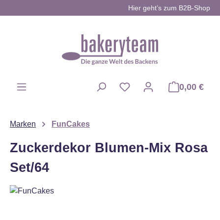
Hier geht’s zum B2B-Shop
Zum Hauptinhalt springen
0,00 €
Du hast 0 Produkte auf d
Marken
FunCakes
Zuckerdekor Blumen-Mix Rosa
Set/64