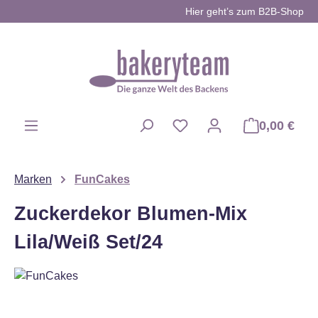
Hier geht’s zum B2B-Shop
Zum Hauptinhalt springen
0,00 €
Du hast 0 Produkte auf d
Marken
FunCakes
Zuckerdekor Blumen-Mix
Lila/Weiß Set/24