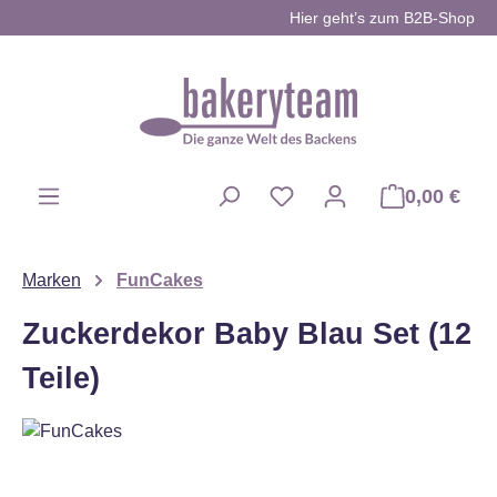
Hier geht’s zum B2B-Shop
Zum Hauptinhalt springen
0,00 €
Du hast 0 Produkte auf d
Marken
FunCakes
Zuckerdekor Baby Blau Set (12
Teile)