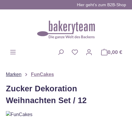
Hier geht’s zum B2B-Shop
Zum Hauptinhalt springen
0,00 €
Du hast 0 Produkte auf d
Marken
FunCakes
Zucker Dekoration
Weihnachten Set / 12