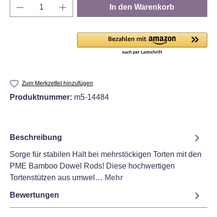
Produkt Anzahl: Gib den gewünschten Wert e
In den Warenkorb
Zum Merkzettel hinzufügen
Produktnummer:
m5-14484
Beschreibung
Sorge für stabilen Halt bei mehrstöckigen Torten mit den
PME Bamboo Dowel Rods! Diese hochwertigen
Tortenstützen aus umwel…
Mehr
Bewertungen