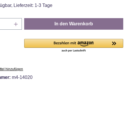
ügbar, Lieferzeit: 1-3 Tage
Anzahl: Gib den gewünschten Wert ein oder
In den Warenkorb
tel hinzufügen
mmer:
m4-14020