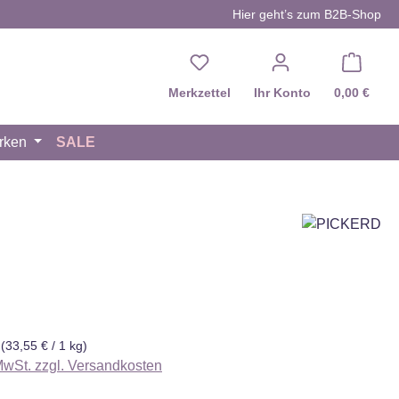
Hier geht’s zum B2B-Shop
Du hast 0 Produkte auf d
Merkzettel
Ihr Konto
0,00 €
rken
SALE
eis:
g
(33,55 € / 1 kg)
 MwSt. zzgl. Versandkosten