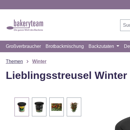
m Hauptinhalt springen
Zur Suche springen
Zur Hauptnavigation springen
Großverbraucher
Brotbackmischung
Backzutaten
De
Themen
Winter
Lieblingsstreusel Winte
Bildergalerie überspringen