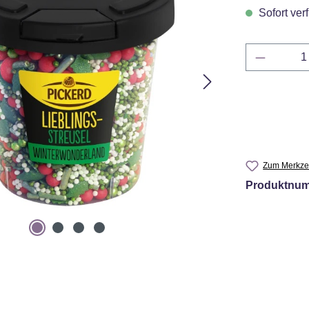
Sofort verf
Produkt 
Zum Merkzet
Produktnu