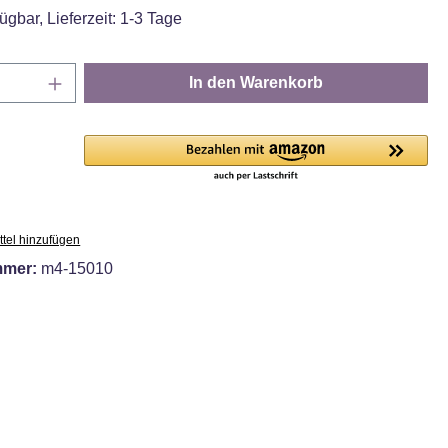
ügbar, Lieferzeit: 1-3 Tage
Anzahl: Gib den gewünschten Wert ein oder
In den Warenkorb
tel hinzufügen
mmer:
m4-15010