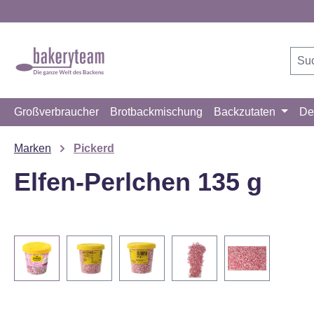
m Hauptinhalt springen
Zur Suche springen
Zur Hauptnavigation springen
Großverbraucher
Brotbackmischung
Backzutaten
De
Marken
Pickerd
Elfen-Perlchen 135 g
Bildergalerie überspringen