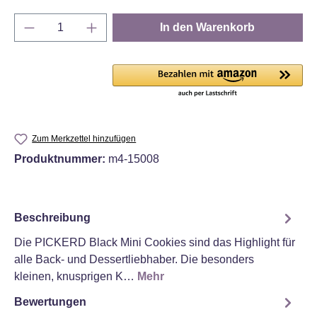
Produkt Anzahl: Gib den gewünschten Wert e
In den Warenkorb
Zum Merkzettel hinzufügen
Produktnummer:
m4-15008
Beschreibung
Die PICKERD Black Mini Cookies sind das Highlight für
alle Back- und Dessertliebhaber. Die besonders
kleinen, knusprigen K…
Mehr
Bewertungen