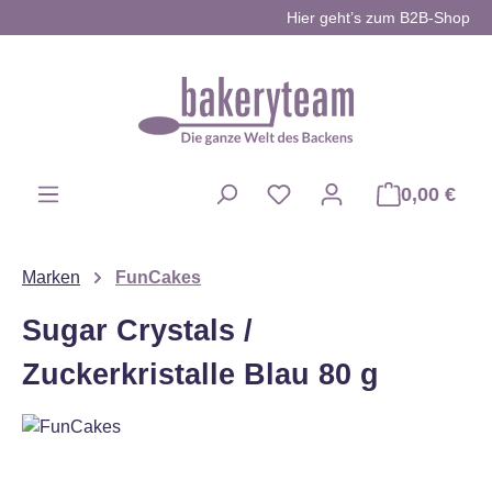
Hier geht’s zum B2B-Shop
Zum Hauptinhalt springen
0,00 €
Du hast 0 Produkte auf d
Marken
FunCakes
Sugar Crystals /
Zuckerkristalle Blau 80 g