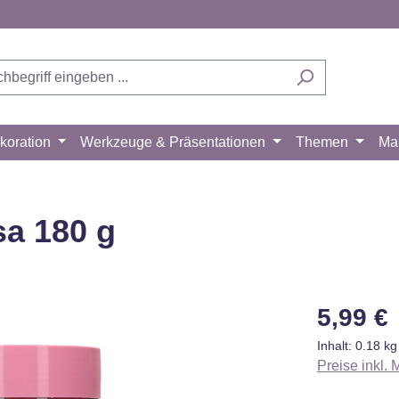
koration
Werkzeuge & Präsentationen
Themen
Ma
a 180 g
Regulärer Pr
5,99 €
Inhalt:
0.18 k
Preise inkl.