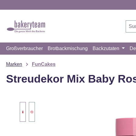
m Hauptinhalt springen
Zur Suche springen
Zur Hauptnavigation springen
Großverbraucher
Brotbackmischung
Backzutaten
De
Marken
FunCakes
Streudekor Mix Baby Ros
Bildergalerie überspringen