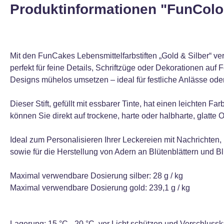
Produktinformationen "FunColo
Mit den FunCakes Lebensmittelfarbstiften „Gold & Silber“ ver
perfekt für feine Details, Schriftzüge oder Dekorationen auf
Designs mühelos umsetzen – ideal für festliche Anlässe ode
Dieser Stift, gefüllt mit essbarer Tinte, hat einen leichten F
können Sie direkt auf trockene, harte oder halbharte, glatt
Ideal zum Personalisieren Ihrer Leckereien mit Nachrichten
sowie für die Herstellung von Adern an Blütenblättern und B
Maximal verwendbare Dosierung silber: 28 g / kg
Maximal verwendbare Dosierung gold: 239,1 g / kg
Lagerung: 15 °C - 20 °C, vor Licht schützen und Verschlus