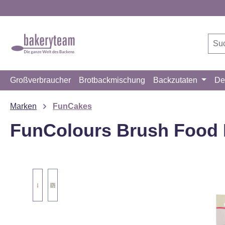
m Hauptinhalt springen
Zur Suche springen
Zur Hauptnavigation springen
Großverbraucher
Brotbackmischung
Backzutaten
De
Marken
FunCakes
FunColours Brush Food P
Bildergalerie überspringen