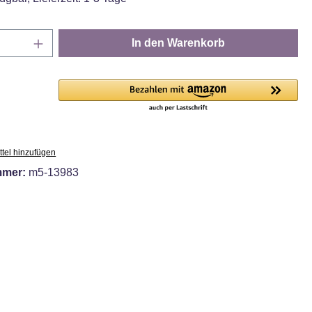
Anzahl: Gib den gewünschten Wert ein oder
In den Warenkorb
tel hinzufügen
mmer:
m5-13983