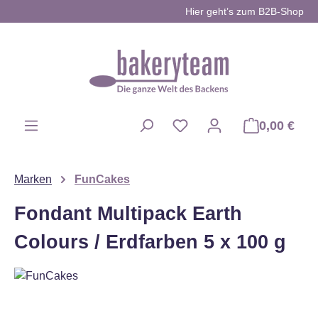
Hier geht’s zum B2B-Shop
Zum Hauptinhalt springen
0,00 €
Du hast 0 Produkte auf d
Marken
FunCakes
Fondant Multipack Earth
Colours / Erdfarben 5 x 100 g