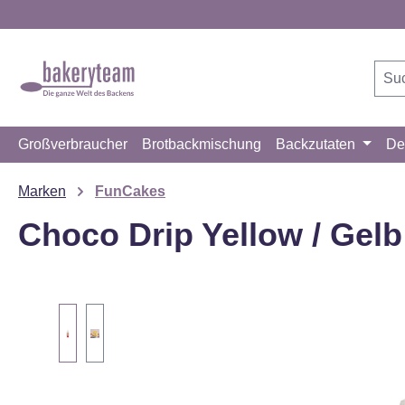
m Hauptinhalt springen
Zur Suche springen
Zur Hauptnavigation springen
Großverbraucher
Brotbackmischung
Backzutaten
De
Marken
FunCakes
Choco Drip Yellow / Gelb
Bildergalerie überspringen