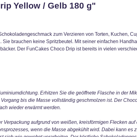
ip Yellow / Gelb 180 g"
t Schokoladengeschmack zum Verzieren von Torten, Kuchen, Cu
ln. Sie brauchen keine Spritzbeutel. Mit seiner einfachen Hand
bäcker. Der FunCakes Choco Drip ist bereits in vielen verschie
luminiumdichtung. Erhitzen Sie die geöffnete Flasche in der 
n Vorgang bis die Masse vollständig geschmolzen ist. Der Cho
fach wieder erwärmt werden.
der Verpackung aufgrund von weißen, kreisförmigen Flecken au
sprozesses, wenn die Masse abgekühlt wird. Dabei kann es zu
st sich wie gewohnt verarbeiten. Der köstliche Schokoladenges