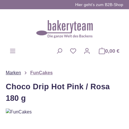
Hier geht’s zum B2B-Shop
Zum Hauptinhalt springen
0,00 €
Du hast 0 Produkte auf d
Marken
FunCakes
Choco Drip Hot Pink / Rosa
180 g