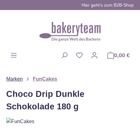
Hier geht’s zum B2B-Shop
Zum Hauptinhalt springen
0,00 €
Du hast 0 Produkte auf d
Marken
FunCakes
Choco Drip Dunkle
Schokolade 180 g