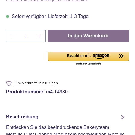
Sofort verfügbar, Lieferzeit: 1-3 Tage
Produkt Anzahl: Gib den gewünschten Wert e
In den Warenkorb
Zum Merkzettel hinzufügen
Produktnummer:
m4-14980
Beschreibung
Entdecken Sie das beeindruckende Bakeryteam
Metallic Dust Copper! Mit diesem hochwertigen Metallic