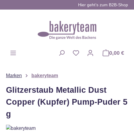
Hier geht’s zum B2B-Shop
Zum Hauptinhalt springen
0,00 €
Du hast 0 Produkte auf d
Marken
bakeryteam
Glitzerstaub Metallic Dust
Copper (Kupfer) Pump-Puder 5
g