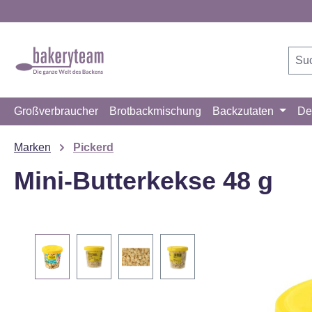
m Hauptinhalt springen
Zur Suche springen
Zur Hauptnavigation springen
Großverbraucher
Brotbackmischung
Backzutaten
De
Marken
Pickerd
Mini-Butterkekse 48 g
Bildergalerie überspringen