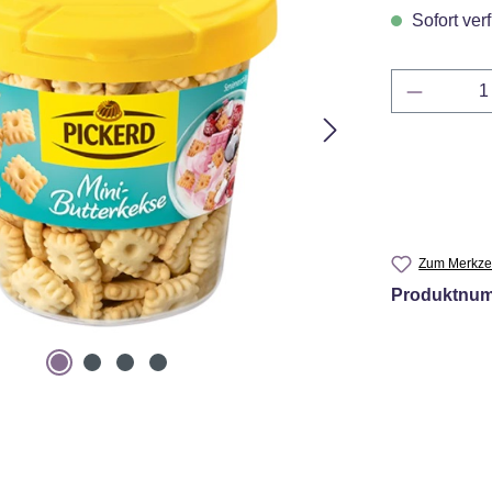
Sofort verf
Produkt 
Zum Merkzet
Produktnu