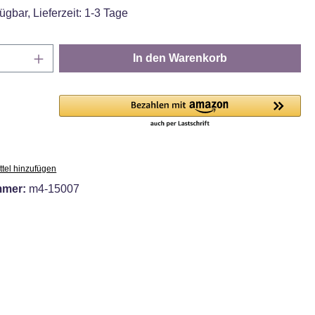
ügbar, Lieferzeit: 1-3 Tage
Anzahl: Gib den gewünschten Wert ein oder
In den Warenkorb
tel hinzufügen
mmer:
m4-15007