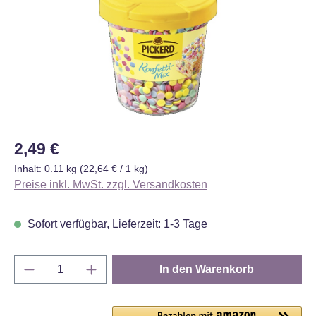
Regulärer Preis:
2,49 €
Inhalt:
0.11 kg
(22,64 € / 1 kg)
Preise inkl. MwSt. zzgl. Versandkosten
Sofort verfügbar, Lieferzeit: 1-3 Tage
Produkt Anzahl: Gib den gewünschten Wert e
In den Warenkorb