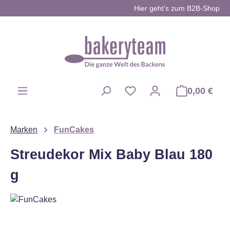
Hier geht’s zum B2B-Shop
Zum Hauptinhalt springen
0,00 €
Du hast 0 Produkte auf d
Marken
FunCakes
Streudekor Mix Baby Blau 180
g