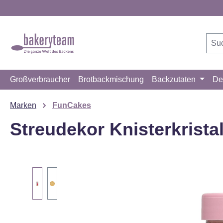
m Hauptinhalt springen
Zur Suche springen
Zur Hauptnavigation springen
Großverbraucher
Brotbackmischung
Backzutaten
De
Marken
FunCakes
Streudekor Knisterkrista
Bildergalerie überspringen