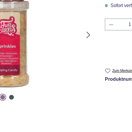
Sofort verf
Produkt 
Zum Merkzet
Produktnu