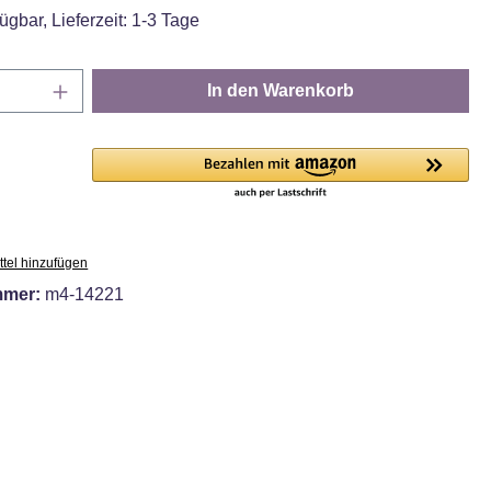
ügbar, Lieferzeit: 1-3 Tage
Anzahl: Gib den gewünschten Wert ein oder
In den Warenkorb
tel hinzufügen
mmer:
m4-14221