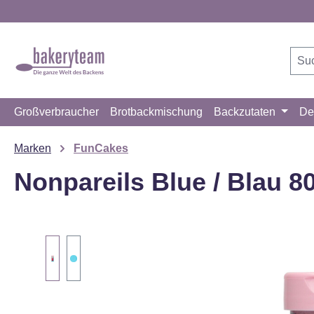
m Hauptinhalt springen
Zur Suche springen
Zur Hauptnavigation springen
Großverbraucher
Brotbackmischung
Backzutaten
De
Marken
FunCakes
Nonpareils Blue / Blau 8
Bildergalerie überspringen