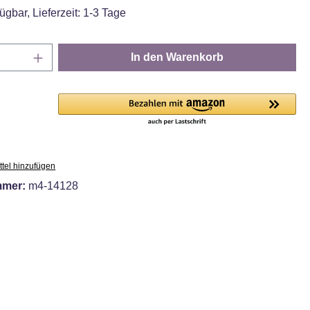
ügbar, Lieferzeit: 1-3 Tage
Anzahl: Gib den gewünschten Wert ein oder
In den Warenkorb
tel hinzufügen
mmer:
m4-14128