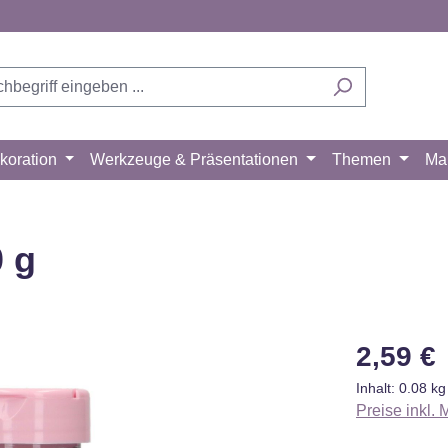
koration
Werkzeuge & Präsentationen
Themen
Ma
0 g
Regulärer Pr
2,59 €
Inhalt:
0.08 k
Preise inkl.