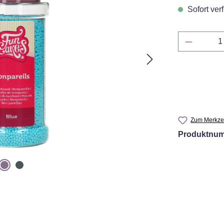
Sofort verf
Produkt 
Zum Merkzet
Produktnu