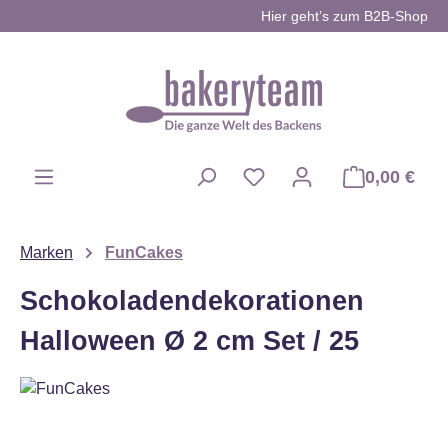
Hier geht’s zum B2B-Shop
Zum Hauptinhalt springen
0,00 €
Du hast 0 Produkte auf d
Marken
FunCakes
Schokoladendekorationen
Halloween Ø 2 cm Set / 25