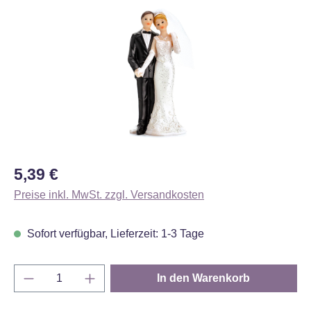
Bildergalerie überspringen
Regulärer Preis:
5,39 €
Preise inkl. MwSt. zzgl. Versandkosten
Sofort verfügbar, Lieferzeit: 1-3 Tage
Produkt Anzahl: Gib den gewünschten Wert e
In den Warenkorb