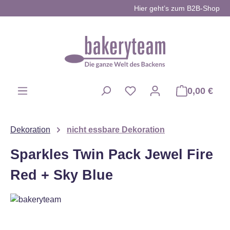
Hier geht’s zum B2B-Shop
Zum Hauptinhalt springen
0,00 €
Du hast 0 Produkte auf d
Dekoration
nicht essbare Dekoration
Sparkles Twin Pack Jewel Fire
Red + Sky Blue