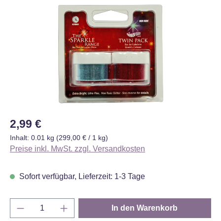
Bildergalerie überspringen
Regulärer Preis:
2,99 €
Inhalt:
0.01 kg
(299,00 € / 1 kg)
Preise inkl. MwSt. zzgl. Versandkosten
Sofort verfügbar, Lieferzeit: 1-3 Tage
Produkt Anzahl: Gib den gewünschten Wert e
In den Warenkorb