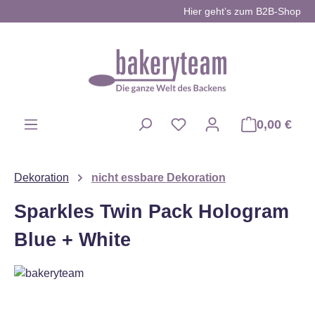
Hier geht’s zum B2B-Shop
Zum Hauptinhalt springen
0,00 €
Du hast 0 Produkte auf d
Dekoration
nicht essbare Dekoration
Sparkles Twin Pack Hologram
Blue + White